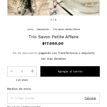
1
/
3
Inicio
.
Decoración
.
Trío Savon Petite Affaire
Trío Savon Petite Affaire
$17.000,00
5% de descuento
pagando con Transferencia o depósito
Ver más detalles
2
en stock
Entregas para el CP:
Cambiar CP
Medios de envío
Calcular
No sé mi código postal