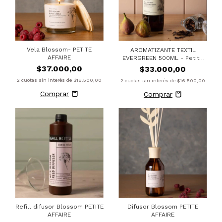
Vela Blossom- PETITE
AROMATIZANTE TEXTIL
AFFAIRE
EVERGREEN 500ML - Petite
Affaire
$37.000,00
$33.000,00
2
cuotas sin interés de
$18.500,00
2
cuotas sin interés de
$16.500,00
Refill difusor Blossom PETITE
Difusor Blossom PETITE
AFFAIRE
AFFAIRE