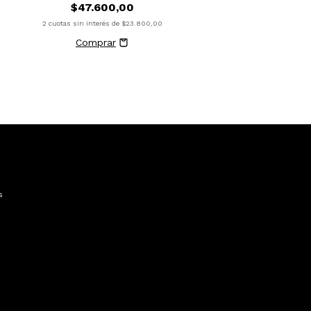
$47.600,00
2
cuotas sin interés de
$23.800,00
s