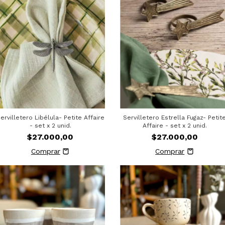
ervilletero Libélula- Petite Affaire
Servilletero Estrella Fugaz- Petit
- set x 2 unid.
Affaire - set x 2 unid.
$27.000,00
$27.000,00