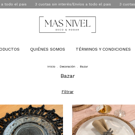
3 cuotas sin interés/Envíos a todo el pais
3 cuotas sin interés/Enví
ODUCTOS
QUIÉNES SOMOS
TÉRMINOS Y CONDICIONES
Inicio
.
Decoración
.
Bazar
Bazar
Filtrar