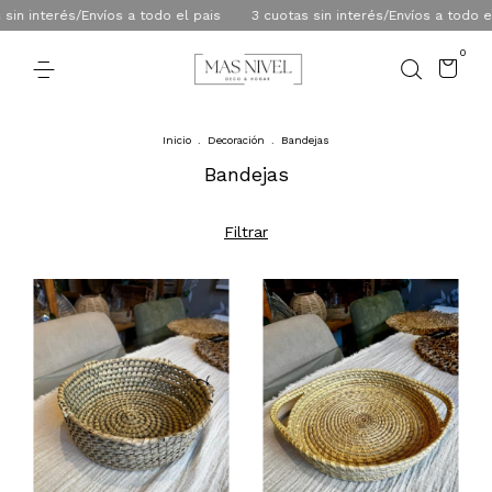
 interés/Envíos a todo el pais
3 cuotas sin interés/Envíos a todo el pa
0
Inicio
.
Decoración
.
Bandejas
Bandejas
Filtrar