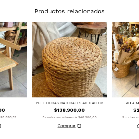
Productos relacionados
PUFF FIBRAS NATURALES 40 X 40 CM
SILLA 
00
$138.900,00
$
$98.863,33
3
cuotas sin interés de
$46.300,00
3
cuotas s