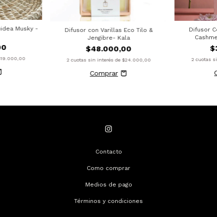
uidea Musky -
Difusor C
Difusor con Varillas Eco Tilo &
Cashme
Jengibre- Kala
00
$
$48.000,00
$19.000,00
2
cuotas s
2
cuotas sin interés de
$24.000,00
Contacto
Como comprar
Medios de pago
Términos y condiciones