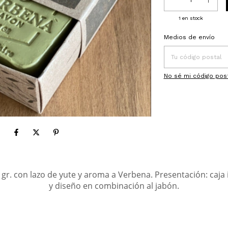
1
en stock
Entregas para el CP:
Medios de envío
No sé mi código pos
 gr. con lazo de yute y aroma a Verbena. Presentación: caja 
y diseño en combinación al jabón.