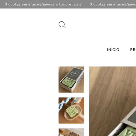
otas sin interés/Envíos a todo el pais
3 cuotas sin interés/Envíos a to
INICIO
PR