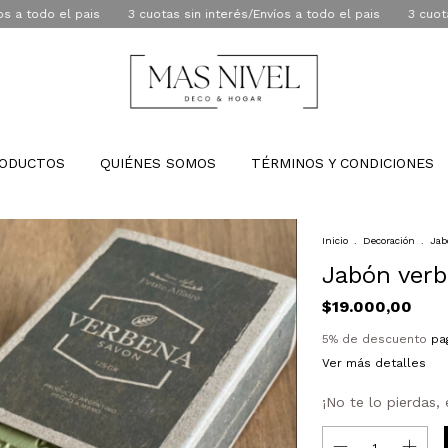
do el pais
3 cuotas sin interés/Envíos a todo el pais
3 cuotas sin 
ODUCTOS
QUIÉNES SOMOS
TÉRMINOS Y CONDICIONES
Inicio
.
Decoración
.
Jab
Jabón verb
$19.000,00
5% de descuento
pag
Ver más detalles
¡No te lo pierdas, 