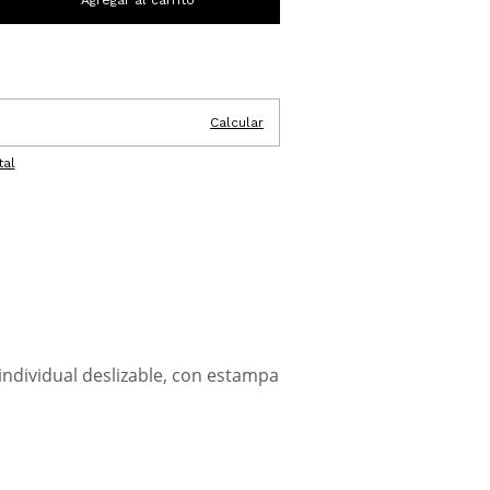
Cambiar CP
Calcular
tal
individual deslizable, con estampa