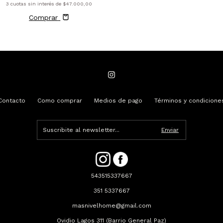
3
cuotas sin interés de
$47.000,00
Comprar
Contacto
Como comprar
Medios de pago
Términos y condicione
543515337667
351 5337667
masnivelhome@gmail.com
Ovidio Lagos 311 (Barrio General Paz)