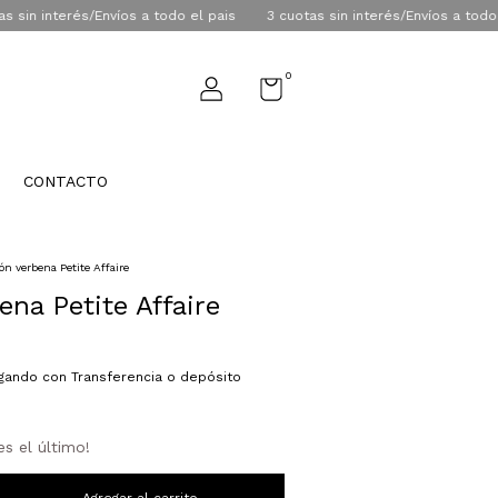
interés/Envíos a todo el pais
3 cuotas sin interés/Envíos a todo el pai
0
CONTACTO
ón verbena Petite Affaire
ena Petite Affaire
ando con Transferencia o depósito
es el último!