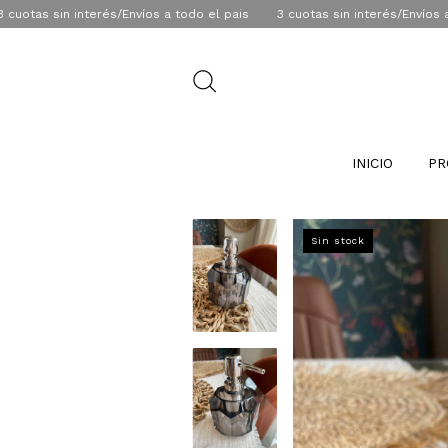
sin interés/Envíos a todo el pais
3 cuotas sin interés/Envíos a todo e
INICIO
PR
Sin stock