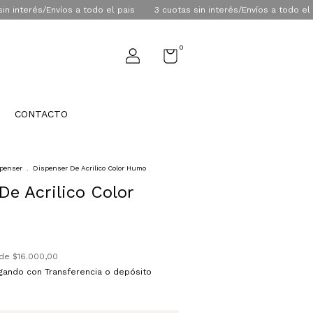
és/Envíos a todo el pais
3 cuotas sin interés/Envíos a todo el pais
0
CONTACTO
penser
.
Dispenser De Acrilico Color Humo
De Acrilico Color
 de
$16.000,00
ando con Transferencia o depósito