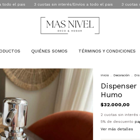
l pais
3 cuotas sin interés/Envíos a todo el pais
3 cuotas sin inter
ODUCTOS
QUIÉNES SOMOS
TÉRMINOS Y CONDICIONES
Inicio
.
Decoración
.
Dis
Dispenser 
Humo
$32.000,00
2
cuotas sin interés
5% de descuento
pag
Ver más detalles