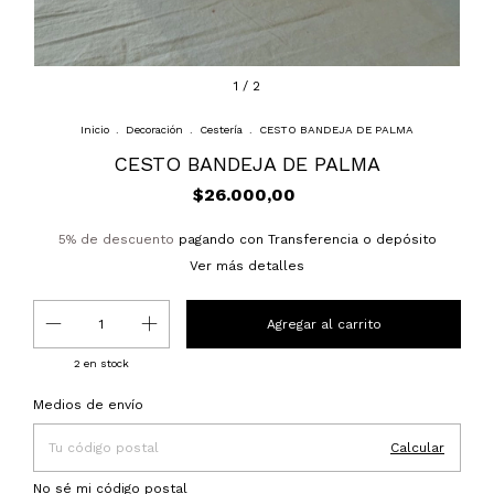
1
/
2
Inicio
.
Decoración
.
Cestería
.
CESTO BANDEJA DE PALMA
CESTO BANDEJA DE PALMA
$26.000,00
5% de descuento
pagando con Transferencia o depósito
Ver más detalles
2
en stock
Entregas para el CP:
Cambiar CP
Medios de envío
Calcular
No sé mi código postal